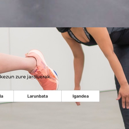
akezun zure jarduerak.
la
Larunbata
Igandea