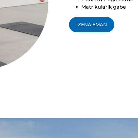
Matrikularik gabe
IZENA EMAN