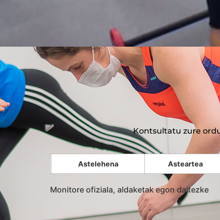
Kontsultatu zure ordu
Astelehena
Asteartea
Monitore ofiziala, aldaketak egon daitezke