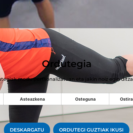
Ordutegia
tegiak modu pertsonalizatuan eta jakin noiz egin ditz
Asteazkena
Osteguna
Ostira
DESKARGATU
ORDUTEGI GUZTIAK IKUSI