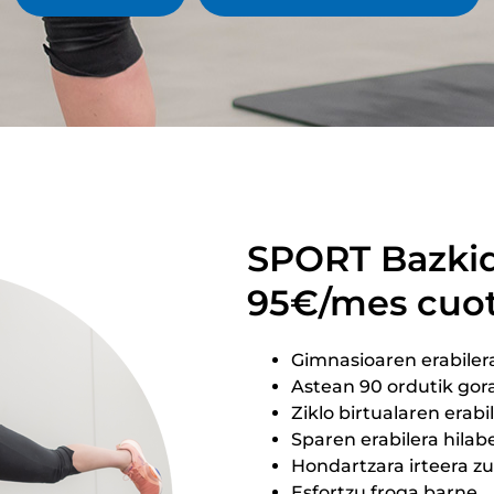
SPORT Bazki
95€/mes cuot
Gimnasioaren erabile
Astean 90 ordutik gor
Ziklo birtualaren era
Sparen erabilera hila
Hondartzara irteera z
Esfortzu froga barne