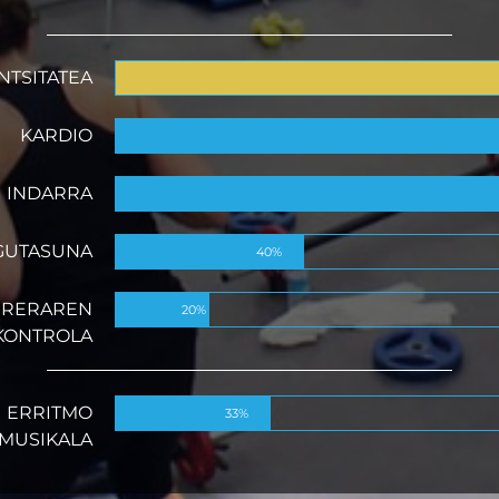
NTSITATEA
KARDIO
INDARRA
GUTASUNA
40%
RRERAREN
20%
KONTROLA
ERRITMO
33%
MUSIKALA