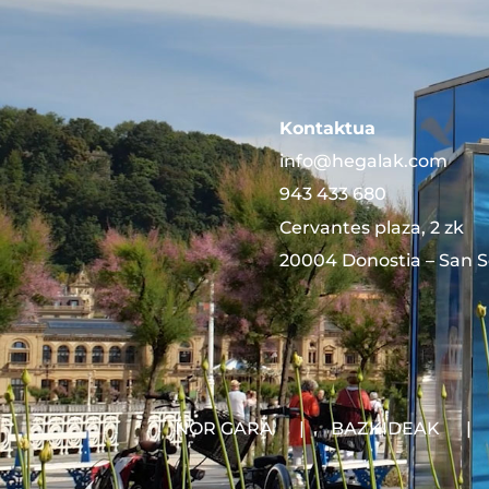
Kontaktua
info@hegalak.com
943 433 680
Cervantes plaza, 2 zk
20004 Donostia – San 
NOR GARA
|
BAZKIDEAK
|