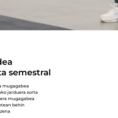
dea
a semestral
ra mugagabea
ako jarduera sorta
bilera mugagabea
betean behin
uzena