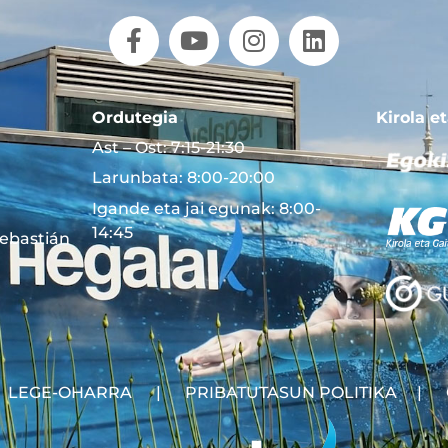
Ordutegia
Kirola e
Ast – Ost: 7:15-21:30
Larunbata: 8:00-20:00
Igande eta jai egunak: 8:00-
14:45
Sebastián
LEGE-OHARRA
|
PRIBATUTASUN POLITIKA
|