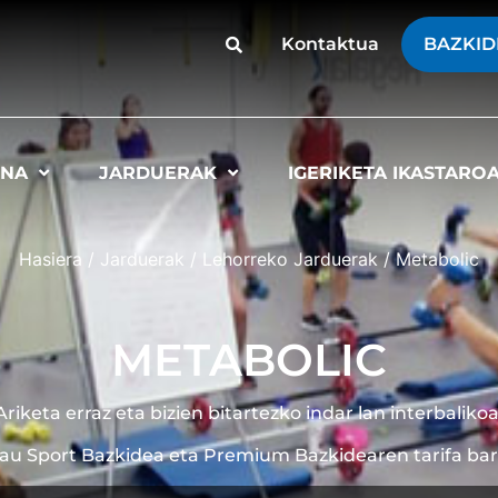
Kontaktua
BAZKID
UNA
JARDUERAK
IGERIKETA IKASTARO
Hasiera
/
Jarduerak
/
Lehorreko Jarduerak
/
Metabolic
METABOLIC
Ariketa erraz eta bizien bitartezko indar lan interbalikoa
au Sport Bazkidea eta Premium Bazkidearen tarifa ba