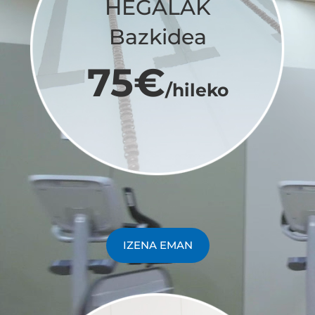
HEGALAK
Bazkidea
75€
/hileko
IZENA EMAN