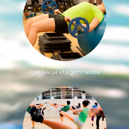
Igerilekua eta gimnasioa