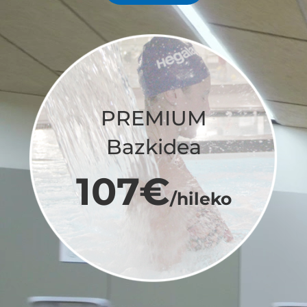
PREMIUM
Bazkidea
107€
/hileko