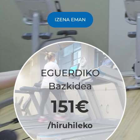
IZENA EMAN
EGUERDIKO
Bazkidea
151€
/hiruhileko