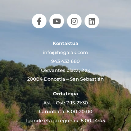
Kontaktua
info@hegalak.com
943 433 680
Cervantes plaza, 2 zk
20004 Donostia – San Sebastián
Ordutegia
Ast – Ost: 7:15-21:30
Larunbata: 8:00-20:00
Igande eta jai egunak: 8:00-14:45