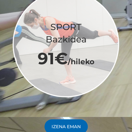
SPORT
Bazkidea
91€
/hileko
IZENA EMAN