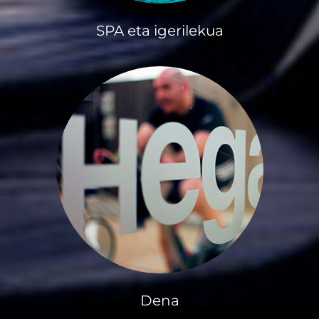
SPA eta igerilekua
Dena