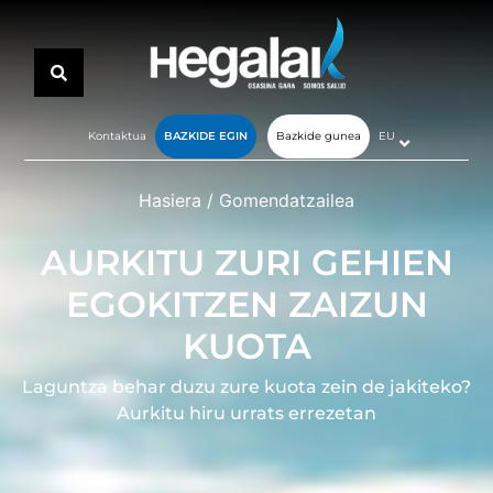
Kontaktua
BAZKIDE EGIN
Bazkide gunea
EU
Hasiera
/
Gomendatzailea
AURKITU ZURI GEHIEN
EGOKITZEN ZAIZUN
KUOTA
Laguntza behar duzu zure kuota zein de jakiteko?
Aurkitu hiru urrats errezetan